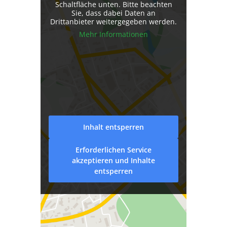
Schaltfläche unten. Bitte beachten
Sie, dass dabei Daten an
Drittanbieter weitergegeben werden.
Mehr Informationen
Inhalt entsperren
Erforderlichen Service
akzeptieren und Inhalte
entsperren
Büro Oschatz
Huth & Schimpke
Rechtsanwälte
Altmarkt 8
04758 Oschatz