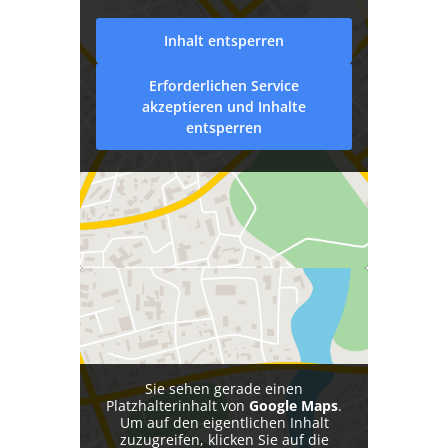
Inhalt entsperren
Erforderlichen Service
akzeptieren und Inhalte
entsperren
Büro Grimma
Huth & Schimpke Rechtsanwälte
Leipziger Straße 37
04668 Grimma
Telefon:
03437 / 999 600
Sie sehen gerade einen
Platzhalterinhalt von
Google Maps
.
Um auf den eigentlichen Inhalt
zuzugreifen, klicken Sie auf die